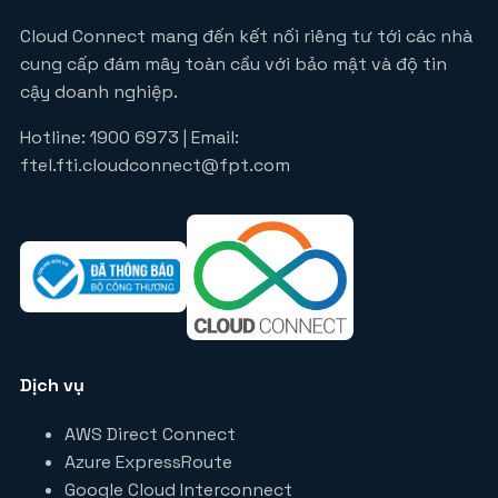
Cloud Connect mang đến kết nối riêng tư tới các nhà
cung cấp đám mây toàn cầu với bảo mật và độ tin
cậy doanh nghiệp.
Hotline: 1900 6973 | Email:
ftel.fti.cloudconnect@fpt.com
Dịch vụ
AWS Direct Connect
Azure ExpressRoute
Google Cloud Interconnect